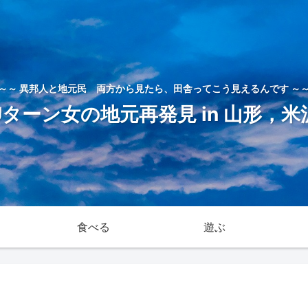
～～ 異邦人と地元民 両方から見たら、田舎ってこう見えるんです ～
Uターン女の地元再発見 in 山形，米
食べる
遊ぶ