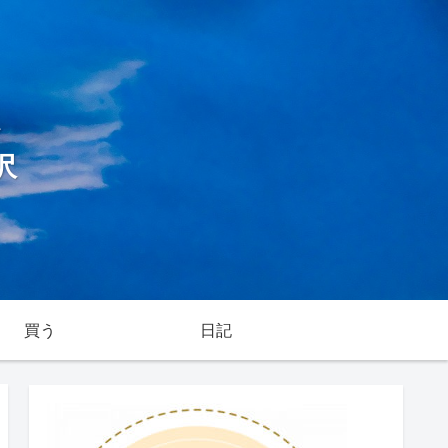
～
沢
買う
日記